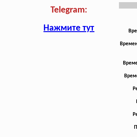
Telegram:
Нажмите тут
Вре
Времен
Време
Време
Р
Р
П