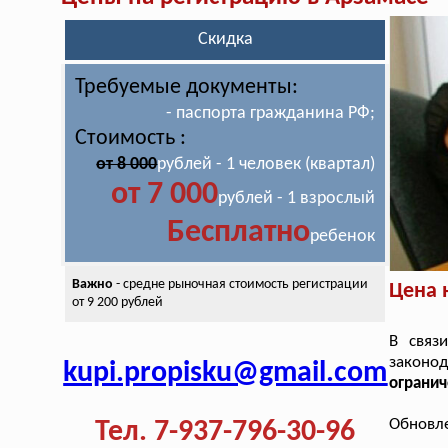
Скидка
Требуемые документы:
- паспорта гражданина РФ;
Стоимость :
от 8 000
рублей - 1 человек (квартал)
от 7 000
рублей - 1 взрослый
Бесплатно
ребенок
Важно
- средне рыночная стоимость
регистрации
Цена 
от 9 200 рублей
В связ
законод
kupi.propisku@gmail.com
огранич
Обновле
Тел. 7-937-796-30-96