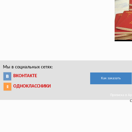
Мы в социальных сетях:
ВКОНТАКТЕ
Как заказать
ОДНОКЛАССНИКИ
Прописка в Ар
С