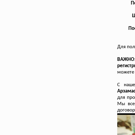
П
Ш
По
Для пол
ВАЖНО:
регист
можете 
С наш
Арзама
для про
Мы все
договор