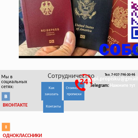
Сотрудничество
Тел. 7-937-796-30-96
Мы в
kupi.propisku@gmai
социальных
Telegram:
Нажмите тут
сетях:
Как
Стоимость
заказать
прописки
ВКОНТАКТЕ
Контакты
ОДНОКЛАССНИКИ